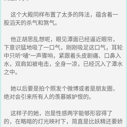
这个大殿同样布置了太多的阵法，蕴含着一
股滔天的杀气和煞气。
他正胡思乱想呢，眼见潭面已经逼近眼帘，
下意识猛地吸了一口气，刚刚吸足这口气，耳轮
中只听“嗵”一声骤响，紧跟着头皮剧痛、口鼻入
水，双肩如被电击，全身一凉，已经沉入了潭水
之中。
她以后要是拍个照发个微博或者是朋友圈，
绝对会引来所有人的羡慕嫉妒恨的。
这样子的她，岂是性感两字能够形容得了
的，在略暗的灯光映衬下，简直是比妖精还要娇