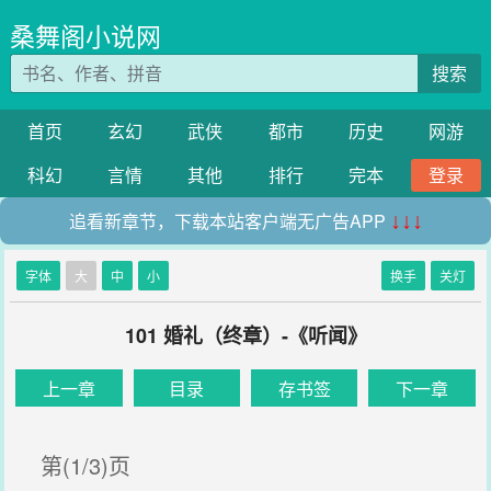
桑舞阁小说网
搜索
首页
玄幻
武侠
都市
历史
网游
科幻
言情
其他
排行
完本
登录
追看新章节，下载本站客户端无广告APP
↓↓↓
字体
大
中
小
换手
关灯
101 婚礼（终章）-《听闻》
上一章
目录
存书签
下一章
第(1/3)页