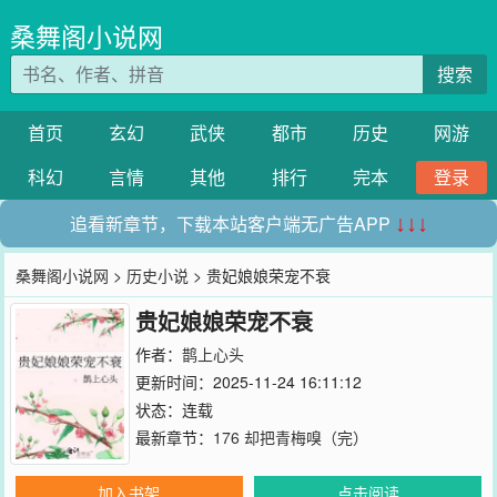
桑舞阁小说网
搜索
首页
玄幻
武侠
都市
历史
网游
科幻
言情
其他
排行
完本
登录
追看新章节，下载本站客户端无广告APP
↓↓↓
桑舞阁小说网
>
历史小说
> 贵妃娘娘荣宠不衰
贵妃娘娘荣宠不衰
作者：
鹊上心头
更新时间：2025-11-24 16:11:12
状态：连载
最新章节：
176 却把青梅嗅（完）
加入书架
点击阅读