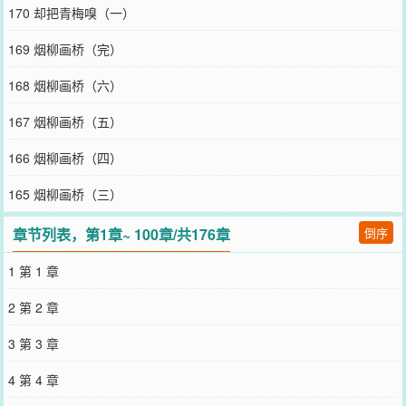
旨案，让阮氏瞬间败落，获罪抄家。暴雨日，阮琳琅跪在奉旨抄家的
170 却把青梅嗅（一）
穆攸之面前，求他替病重的父亲寻个大夫。穆攸之声音清冷：“阮小
姐，穆氏已经退亲，我们两家再无干系。”————高烧初醒的阮琳
169 烟柳画桥（完）
琅，看着一屋子老弱妇孺，眼眸坚定：“阿娘，祖母，当年曾祖能从乞
儿成为首富，我们也能。”时隔数月，当穆攸之再见阮琳琅时，她已经
168 烟柳画桥（六）
是西市有名的布头西施了。穆攸之看着神采飞扬的女子，思及从前，
胸有成竹地问：“阮小姐，若你愿意相夫教子，以前亲事便还作数。”
167 烟柳画桥（五）
阮琳琅看都不看他，她长手一指：“自然不做数。”她眉眼含笑：“我给
自己捡了个听话的夫婿，他比你得用。”在她身边，扛着十几匹布的高
166 烟柳画桥（四）
大青年冷冷瞥他一眼，又往肩上放了几匹布。————因一桩假造圣
旨案，汴京鲜衣怒马的裴小将军被同僚背叛，名声尽毁，身受重伤，
165 烟柳画桥（三）
等他再醒来时，只看到一个笑颜如花的小姑娘。她毫不客气地使唤
他：“你的命是我救的，你得替我干活，直到你还完药钱。”金陵忙忙
章节列表，第1章~ 100章/共176章
倒序
碌碌的生活养好了他一身伤，等到药钱还完那一日，她直截了当让他
走。小将军赤红着眼，咬牙切齿把她禁锢在怀中：“你欠我的，还没还
1 第 1 章
清。”
您要是觉得《
贵妃娘娘荣宠不衰
》还不错的话请不要忘记向您QQ群和
2 第 2 章
微博微信里的朋友推荐哦！
3 第 3 章
4 第 4 章