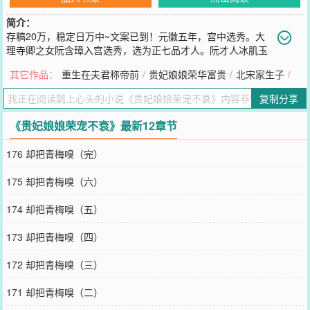
简介：
存稿20万，稳定日万中~文案已到！元徽五年，宫中选秀。大
理寺卿之女阮含璋入宫选秀，选为正七品才人。阮才人冰肌玉
骨，仙姿迭貌，自然先得盛宠。人人都羡慕阮含璋盛宠不衰，只阮含
其它作品：
重生在夫君称帝前
/
贵妃娘娘荣华富贵
/
北宋家生子
/
璋泰然处之，不卑不亢。因她根本就不是阮含璋，她只是替名门千金
入宫邀宠的扬州瘦马。只待真正的阮含璋大病痊愈，届时阮家会送入
复制分享
“二小姐”，而她就再无用处。当监视她的姑姑送来毒酒时，阮含璋含
笑接过，一饮而尽。一把大火烧光了棠梨阁，也送走了刚刚封为庄嫔
《贵妃娘娘荣宠不衰》最新12章节
的阮娘娘。同年中秋佳节，宫宴正欢。皇帝于太液池游园，于腊梅树
下惊鸿一瞥，看到一抹熟悉靓影。之后，听雪宫多了一位姜选侍。姜
176 却把青梅嗅（完）
云冉坐在雕梁画栋的宫闱中，慢慢勾起唇角。替别人夺得的终究是空
中楼阁，这一次，她要为自己争上一争。直到——坐上那人人敬仰的
175 却把青梅嗅（六）
宝座。阅读指南：心机聪慧宠妃*腹黑凉薄帝王古早宫斗文，男非C，
偏后宫生活日常，女主一切只为上位！后期独宠。本文预计4.7凌晨入
174 却把青梅嗅（五）
v，万字更新，感谢支持！我的微博：@鹊上心头呀求关注~我的专栏
求收藏~我的完结：我见贵妃多妩媚|贵妃娘娘荣华富贵|揽流光|贵妃多
173 却把青梅嗅（四）
娇媚|贵妃如此多娇|如意宴|宫女为后|宫女升职记|燕京闺杀欢迎食用下
本开《金玉琳琅》求收藏~人人都说阮琳琅运道好，她也这样以为。一
172 却把青梅嗅（三）
场乌龙抱错，她从无依无靠的小乞儿，成了金陵首富阮氏的大小姐。
不仅从此锦衣华服，更有指腹为婚的如意郎。金陵穆氏钟鸣鼎食，其
171 却把青梅嗅（二）
长子穆攸之鹤骨松姿，只一眼，阮琳琅便芳心暗许。然而一场假造圣