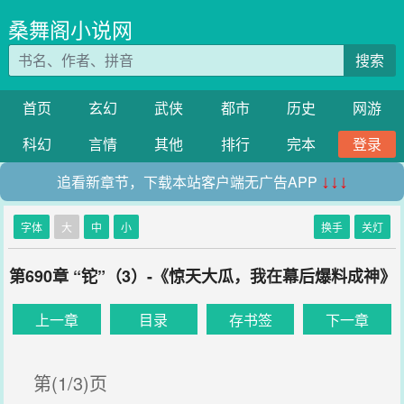
桑舞阁小说网
搜索
首页
玄幻
武侠
都市
历史
网游
科幻
言情
其他
排行
完本
登录
追看新章节，下载本站客户端无广告APP
↓↓↓
字体
大
中
小
换手
关灯
第690章 “铊”（3）-《惊天大瓜，我在幕后爆料成神》
上一章
目录
存书签
下一章
第(1/3)页