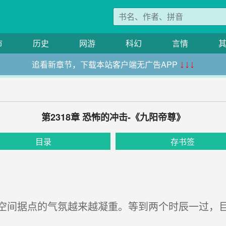
市
历史
网游
科幻
言情
追看新章节，下载本站客户端无广告APP
↓↓↓
第2318章 恐怖的冲击-《九阳帝尊》
目录
存书签
间据点的气氛越来越凝重。等到两个时辰一过，巨