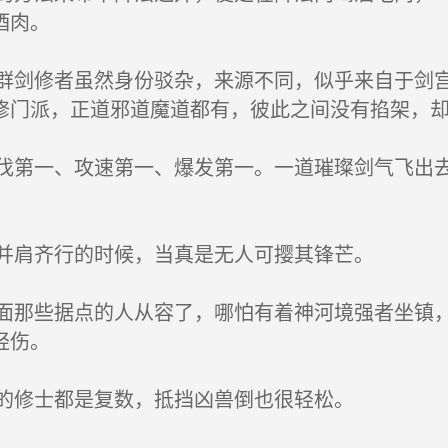
酒肉。
剑修者虽然身份驳杂，来源不同，似乎来自于剑宫
修门派，正道邪道魔道都有，彼此之间没有掐架，
第一、攻速第一、爆发第一。一道璀璨剑气飞出去
并肩齐行的时候，当真是无人可撄其锋芒。
那些据点的人从容了，哪怕有着神河境强者坐镇，
轻伤。
的修士都是复数，抵挡凶兽倒也很轻松。