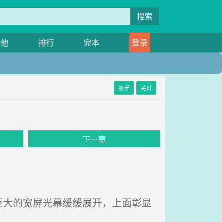
搜索
其他
排行
完本
登录
换手
关灯
下一章
大的宽屏光幕缓缓展开，上面彰显