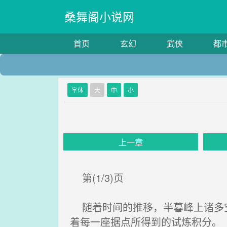
桑舞阁小说网
首页
玄幻
武侠
都
字体
大
中
小
上一章
第(1/3)页
随着时间的推移，半暮峰上诸多空
着每一座据点所得到的试炼积分。