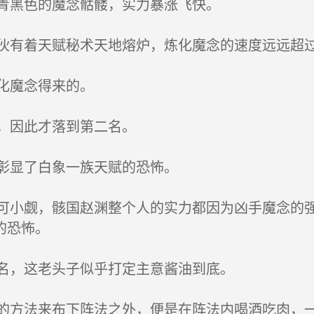
青黑色的魔念骷髅，实力暴涨飞快。
有着天赋秘术天地熔炉，炼化魔念的速度远远超
化魔念得来的。
，因此才落到第二名。
彰显了白象一族天赋的恐怖。
小觑，骸国赵渊整个人的实力都因为凶手魔念的强
的恐怖。
名，这老头子似乎打定主意酱油到底。
方法来布下阵法之外，便是在阵法内喝酒吃肉，一