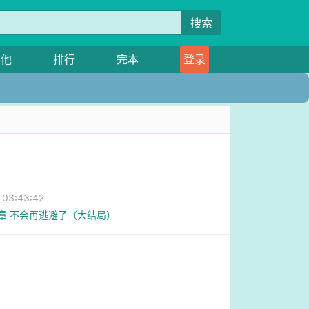
搜索
其他
排行
完本
登录
3:43:42
2章 不会再逃避了（大结局）