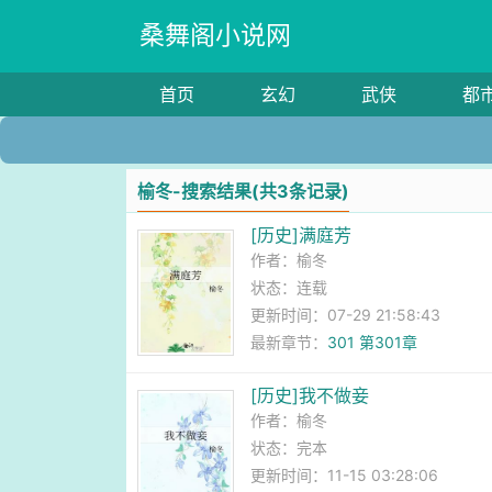
桑舞阁小说网
首页
玄幻
武侠
都
榆冬-搜索结果(共3条记录)
[历史]满庭芳
作者：
榆冬
状态：连载
更新时间：07-29 21:58:43
最新章节：
301 第301章
[历史]我不做妾
作者：
榆冬
状态：完本
更新时间：11-15 03:28:06