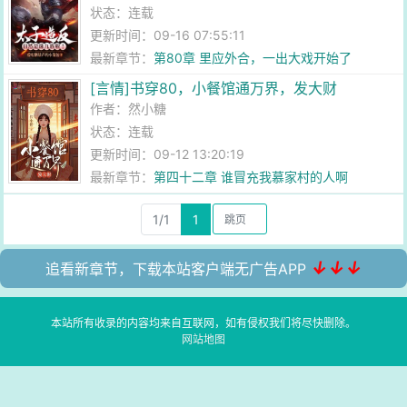
状态：连载
更新时间：09-16 07:55:11
最新章节：
第80章 里应外合，一出大戏开始了
[言情]书穿80，小餐馆通万界，发大财
作者：
然小糖
状态：连载
更新时间：09-12 13:20:19
最新章节：
第四十二章 谁冒充我慕家村的人啊
1/1
1
↓↓↓
追看新章节，下载本站客户端无广告APP
本站所有收录的内容均来自互联网，如有侵权我们将尽快删除。
网站地图