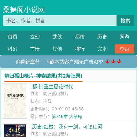
桑舞阁小说网
搜索
首页
玄幻
武侠
都市
历史
网游
科幻
言情
其他
排行
完本
登录
↓↓↓
追看新章节，下载本站客户端无广告APP
鹤归孤山楂片-搜索结果(共2条记录)
[都市]重生夏花时代
作者：
鹤归孤山楂片
状态：连载
更新时间：09-01 02:45:58
最新章节：
第746章 大结局
[历史]红楼：我有一剑，可镇山河
作者：
鹤归孤山楂片